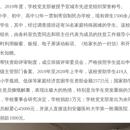
。2019年度，学校党支部被授予宣城市先进党组织荣誉称号。
小学、初中、高中12年一贯制寄宿制民办学校，现有师生1500
学生，其中，经过调查摸排还有56名家庭特殊困难的学生。该
组长，由各科室负责同志和班主任代表为成员的扶贫工作领导小
时利用橱窗、板报、电子屏滚动标语、《给家长的一封信》和开
长知晓。
帮扶资助评审制度，成立班级评审委员会，严格按照学生提出申
管部门备案。2019年至2020年上半年，该校资助学生419人（
；小学孤残、低保等家庭经济贫困学生资助金额25725元；国家助学
部13名党员慷慨解囊，表现出极大的热情，特别是当学生突发重病
，学校董事会研究决定，学校捐款1万元；学校党支部发出为余
手共献爱心45000元，并派人直接送到安徽医科大学第一附属医
款1000元。