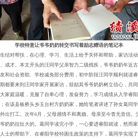
学校特意让爷爷奶奶转交书写着励志赠语的笔记本
生结对帮扶，在心理、学习、生活上给予关怀和帮助，家访活动
、成才。本文开头的汪同学父亲智力二级残疾，爷爷奶奶年近古
友和社会资助、学校减免部分费用，初中阶段汪同学顺利就读睿
期都要来到汪同学家开展家访，鼓励其爷爷奶奶树立信心，共同
大家庭温暖，克服了自卑心理，发奋努力，学习成绩从入学睿阳
；在该县板桥头乡玉台村方奶奶家，她给笔者讲述了孙女葛同学
外出打工。次年6月，父母感情不和离婚。母亲至今杳无音信。
爷奶奶拉扯大的。葛同学读完小学，一心要进睿阳就读，然而家
人士的帮助下、在睿阳学校特困生政策的支持下，葛同学实现了